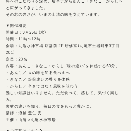
料へのこだわりを深め、唐辛子からあんこ・きなこ・からしへ
と広がってきました。
その芯の強さが、いまの山清の味を支えています。
▼開催概要
開催日：3月25日（水）
時間：11時〜12時
会場：丸亀水神市場 店舗前 2F 研修室（丸亀市土器町東9丁目
201）
定員：20名
内容：あんこ・きなこ・からし “味の違い”を体感する60分。
・あんこ／ 豆の味を知る食べ比べ
・きなこ／ 焙煎違いの香りを体感
・からし／ 辛さではなく風味を味わう
難しい知識はいりません。ただ食べて、感じて、気づく楽し
み。
素材の違いを知り、毎日の食をもっと豊かに。
講師：浪越 豊仁 氏
主催：山清 ×丸亀水神市場
▼ご応募は
こちら